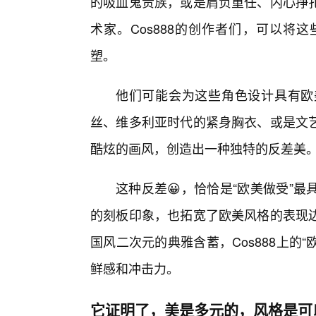
的吸血鬼贵族，或是肩负重任、内心挣
术家。Cos888的创作者们，可以将
塑。
他们可能会为这些角色设计具有欧
丝、维多利亚时代的紧身胸衣、或是文
酷炫的画风，创造出一种独特的反差美
这种反差😀，恰恰是“欧美做受”
的刻板印象，也拓宽了欧美风格的表现
国风二次元的典雅含蓄，Cos888上的
鲜感和冲击力。
它证明了，美是多元的，风格是可