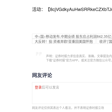
活动：【
8cjVGdkyAuHwSRRkeCZXbTJ
中<国>移动发布,中期业绩 股东应占利润842.35亿
大反转！投:资者弃欧!亚重回美国怀抱
收评‘|
声明：证券时报力求信息真实、准确，文章提及内
下载“证券时报”官方APP，或关注官方微信公众
网友评论
登录
后可以发言
网友评论仅供其表达个人看法，并不表明证券时报立场