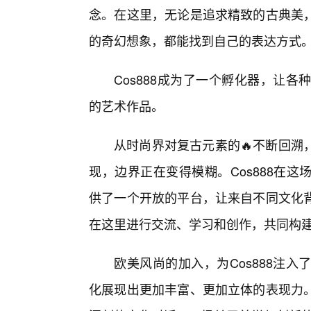
念。在这里，无论是追求精致的古典美
的奇幻想象，都能找到自己的表达方式
Cos888成为了一个孵化器，让
的艺术作品。
从时尚界对复古元素的🔥不断回溯
现，边界正在变得模糊。Cos888在
供了一个开放的平台，让来自不同文化
在这里进行交流、学习和创作，共同构
欧美风尚的加入，为Cos888注
化展现出更加丰富、更加立体的表现力。