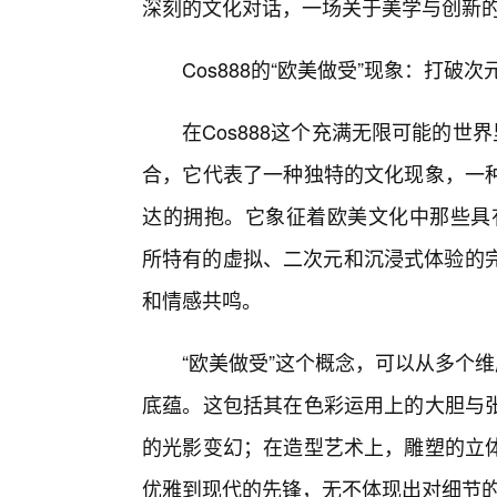
深刻的文化对话，一场关于美学与创新的
Cos888的“欧美做受”现象：打破
在Cos888这个充满无限可能的世
合，它代表了一种独特的文化现象，一
达的拥抱。它象征着欧美文化中那些具有
所特有的虚拟、二次元和沉浸式体验的完
和情感共鸣。
“欧美做受”这个概念，可以从多个
底蕴。这包括其在色彩运用上的大胆与
的光影变幻；在造型艺术上，雕塑的立
优雅到现代的先锋，无不体现出对细节