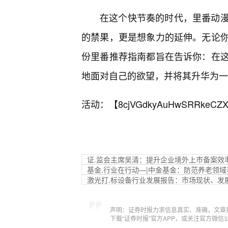
在这个快节奏的时代，里番动
的禁果，更是想象力的延伸。无论
份里番推荐指南都旨在告诉你：在
地面对自己的欲望，并将其升华为一
活动：【
8cjVGdkyAuHwSRRkeCZX
证.监会主席吴清：提升企业境外上市备案效
基金.行业在行动—|中金基金：防范养老领域
激光打.标设备行业发展报告：市场现状、发展
声明：证券时报力求信息真实、准确，文章
下载“证券时报”官方APP，或关注官方微