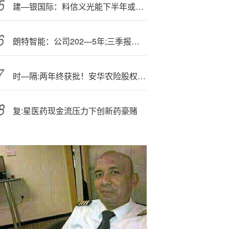
建—银国际：料信义光能下半年或看政策 维持目标价4.4港元 评级“跑赢大市”
朗特智能：公司202—5年;三季报将于10月24日披露
时—隔:两年终获批！安华农险股权变阵，第一大股东持股逼近上限
复:星医药现金流压力下创新药豪赌