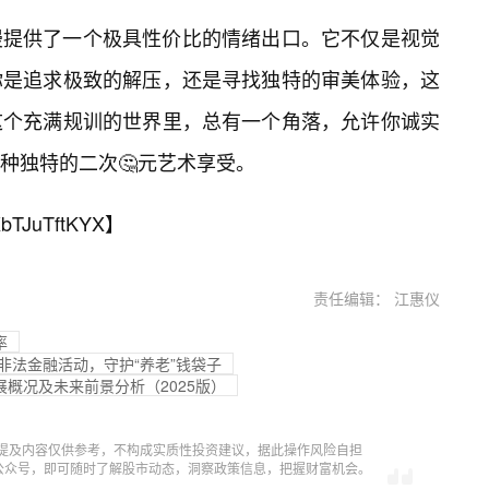
漫提供了一个极具性价比的情绪出口。它不仅是视觉
你是追求极致的解压，还是寻找独特的审美体验，这
这个充满规训的世界里，总有一个角落，允许你诚实
种独特的二次🤔元艺术享受。
bTJuTftKYX
】
责任编辑： 江惠仪
率
非法金融活动，守护“养老”钱袋子
概况及未来前景分析（2025版）
提及内容仅供参考，不构成实质性投资建议，据此操作风险自担
信公众号，即可随时了解股市动态，洞察政策信息，把握财富机会。