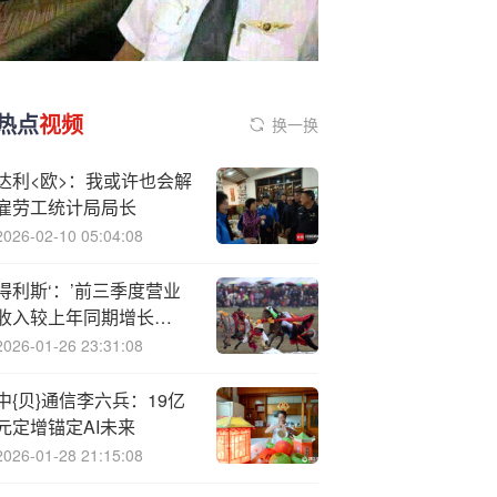
热点
视频
换一换
达利<欧>：我或许也会解
雇劳工统计局局长
2026-02-10 05:04:08
得利斯‘：’前三季度营业
收入较上年同期增长
14.95%
2026-01-26 23:31:08
中{贝}通信李六兵：19亿
元定增锚定AI未来
2026-01-28 21:15:08