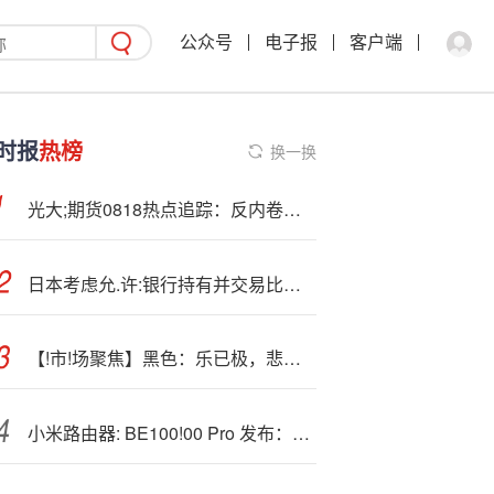
公众号
电子报
客户端
时报
热榜
换一换
光大;期货0818热点追踪：反内卷方兴未艾，PVC缘何大跌？
日本考虑允.许:银行持有并交易比特币
【!市!场聚焦】黑色：乐已极，悲渐生
小米路由器: BE100!00 Pro 发布：支持 AI 双万兆、Wi-Fi 7，售价 1699 元