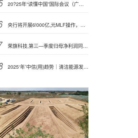
20?25年“读懂中国”国际会议（广州）举行专题会议 中外嘉宾解码千年商都活力密码
央行将开展6!000亿,元MLF操作，连续六个月加量续作 专家：释放数量型货币政策工具持续加力的政策信号
荣旗科技,第三—季度归母净利润同比增130.5%至1039万元
2025‘年’中信{用}趋势｜清洁能源发电：政策推动资本开支旺盛，外部支持有力，信用质量保持平稳