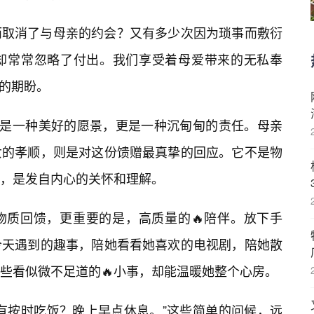
而取消了与母亲的约会？又有多少次因为琐事而敷衍
却常常忽略了付出。我们享受着母爱带来的无私奉
处的期盼。
仅是一种美好的愿景，更是一种沉甸甸的责任。母亲
女的孝顺，则是对这份馈赠最真挚的回应。它不是物
，是发自内心的关怀和理解。
物质回馈，更重要的是，高质量的🔥陪伴。放下手
今天遇到的趣事，陪她看看她喜欢的电视剧，陪她散
些看似微不足道的🔥小事，却能温暖她整个心房。
有按时吃饭？晚上早点休息。”这些简单的问候，远