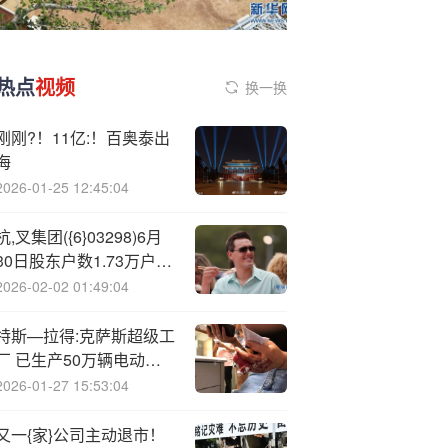
热点
视频
换一换
刚刚?！11亿:！百奥泰出
海
2026-01-25 12:45:04
杭,叉集团({6}03298)6月
30日股东户数1.73万户，
较上期减少3.98%
2026-02-02 01:49:04
特斯—拉得:克萨斯超级工
厂 已生产50万辆电动汽
车
2026-01-27 15:53:04
又一{家}公司主动退市！