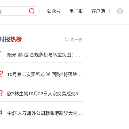
公众号
电子报
客户端
时报
热榜
换一换
阳光!财{险}合规危机与转型突围：昔日黑马如何重拾荣光？
10月第二次买断式‘逆’回购?将落地，合计加量续作4000亿护航流动性
欧?林生物10月22日大宗交易成交315.00万元
中;国人寿海外公司就香港新界大埔区住宅楼重大火灾事故启动应急理赔服务